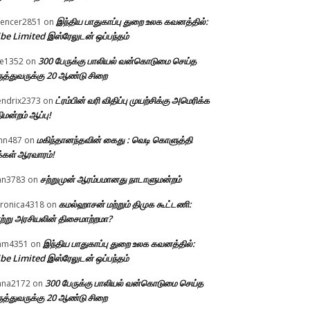
இந்திய பாதுகாப்பு துறை உலக கவனத்தில்:
encer2851
on
be Limited இஸ்ரேலுடன் ஒப்பந்தம்
300 பேருக்கு பாலியல் வன்கொடுமை செய்த
e1352
on
ுத்துவருக்கு 20 ஆண்டு சிறை
ட்ரம்பின் வரி விதிப்பு முயற்சிக்கு அமெரிக்க
ndrix2373
on
திமன்றம் ஆப்பு!
மகிந்தானந்தவின் கைது : வெடி கொளுத்தி
hn487
on
்கள் ஆரவாரம்!
சற்றுமுன் ஆரம்பமானது நாடாளுமன்றம்
an3783
on
கமல்ஹாசன் மற்றும் திமுக கூட்டணி:
ronica4318
on
ற்று அரசியலின் திசைமாற்றமா?
இந்திய பாதுகாப்பு துறை உலக கவனத்தில்:
am4351
on
be Limited இஸ்ரேலுடன் ஒப்பந்தம்
300 பேருக்கு பாலியல் வன்கொடுமை செய்த
ana2172
on
ுத்துவருக்கு 20 ஆண்டு சிறை