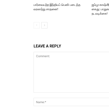
பார்வையற்ற இந்தியப் பெண் படைத்த
ஜம்மு-காஷ்மீ
வரலாற்று சாதனை!
கைது: பாதுகா
நடவடிக்கை!
LEAVE A REPLY
Comment: