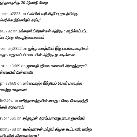
ுத்துவருக்கு 20 ஆண்டு சிறை
ட்ரம்பின் வரி விதிப்பு முயற்சிக்கு
nrietta2823
on
ெரிக்க நீதிமன்றம் ஆப்பு!
உக்ரைன் ட்ரோன்கள் அதிரடி : அழிக்கப்பட்ட
ise3792
on
்ய ஆயுத தொழிற்சாலைகள்
ஜம்மு-காஷ்மீரில் இரு பயங்கரவாதிகள்
osemary2322
on
து: பாதுகாப்புப் படையின் அதிரடி நடவடிக்கை!
ஜனாதிபதியை மனைவி அறைந்தாரா?
brielle3669
on
்மையின் பின்னணி!
பார்வையற்ற இந்தியப் பெண் படைத்த
phie3668
on
லாற்று சாதனை!
மகிந்தானந்தவின் கைது : வெடி கொளுத்தி
llie2494
on
்கள் ஆரவாரம்!
சற்றுமுன் ஆரம்பமானது நாடாளுமன்றம்
evor4886
on
கமல்ஹாசன் மற்றும் திமுக கூட்டணி: மாற்று
lison3788
on
சியலின் திசைமாற்றமா?