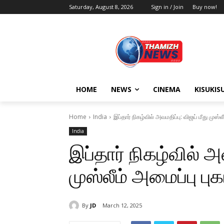
Saturday, August 8, 2026
Sign in / Join
Buy now!
HOME
NEWS
CINEMA
KISUKIS
Home
India
இப்தார் நிகழ்வில் அவமதிப்பு: விஜய் மீது முஸ்லீ
India
இப்தார் நிகழ்வில் அவ
முஸ்லீம் அமைப்பு புகா
By
JD
March 12, 2025