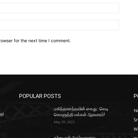
Email:*
Website:
rowser for the next time I comment.
POPULAR POSTS
P
மகிந்தானந்தவின் கைது : வெடி
N
ி!
கொளுத்தி மக்கள் ஆரவாரம்!
Sr
May 29, 2025
W
சற்றுமுன் ஆரம்பமானது