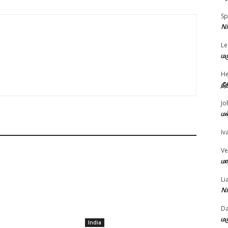
Sp
Ni
Le
மர
He
நீ
Jo
மக
Iv
Ve
மா
Li
Ni
D
மர
India