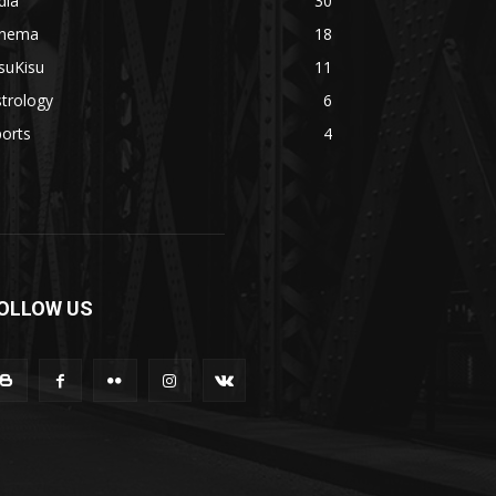
dia
30
inema
18
suKisu
11
trology
6
orts
4
OLLOW US