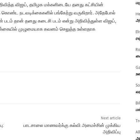
மர
ிவித்த விஜய், தமிழக மக்களிடையே தனது கட்சியின்
கொண்ட நடவடிக்கைகளில் பங்கேற்று வருகிறார். அதேபோல்
He
அம
் படம் தான் தனது கடைசி படம் என்று அறிவித்துள்ள விஜய்,
ழ்க்கையில் முழுமையாக கவனம் செலுத்த உள்ளதாக
El
ரஷ
R
கை
Ga
உண
So
வர
Bi
மக
Next article
Tr
ு:
பாடசாலை மாணவர்க்கு கல்வி அமைச்சின் முக்கிய
அறிவிப்பு
Al
அர