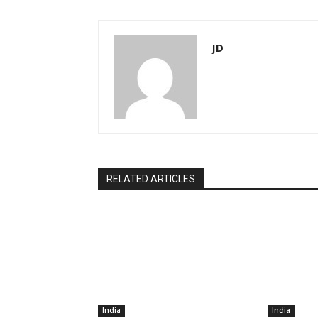
JD
RELATED ARTICLES
India
India