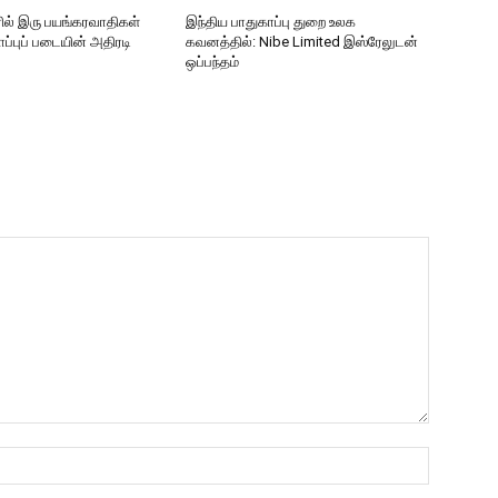
ரில் இரு பயங்கரவாதிகள்
இந்திய பாதுகாப்பு துறை உலக
ப்புப் படையின் அதிரடி
கவனத்தில்: Nibe Limited இஸ்ரேலுடன்
ஒப்பந்தம்
Name:*