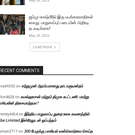
May 29, 2025
ஜம்மு-காஷ்மீரில் இரு பயங்கரவாதிகள்
கைது: பாதுகாப்புப் படையின் அதிரடி
நடவடிக்கை!
May 29, 2025
Load more
RECENT COMMENTS
சற்றுமுன் ஆரம்பமானது நாடாளுமன்றம்
evaeh503
on
கமல்ஹாசன் மற்றும் திமுக கூட்டணி: மாற்று
llon4628
on
சியலின் திசைமாற்றமா?
இந்திய பாதுகாப்பு துறை உலக கவனத்தில்:
renity4454
on
be Limited இஸ்ரேலுடன் ஒப்பந்தம்
300 பேருக்கு பாலியல் வன்கொடுமை செய்த
amian3717
on