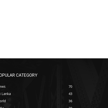
OPULAR CATEGORY
ews
70
i Lanka
43
orld
36