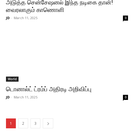
அடுத்த சென்சேஷனல் இந்த நடிகை தான்!
வைரலாகும் காணொளி
JD
-
March 11, 2025
0
World
டொனால்ட் ட்ரம்ப் அதிரடி அறிவிப்பு
JD
-
March 11, 2025
0
1
2
3