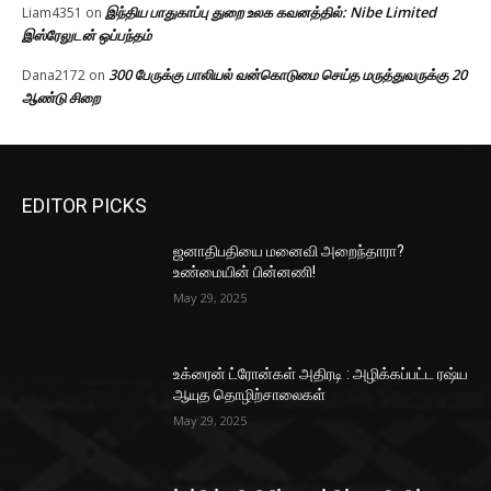
இந்திய பாதுகாப்பு துறை உலக கவனத்தில்: Nibe Limited
Liam4351
on
இஸ்ரேலுடன் ஒப்பந்தம்
300 பேருக்கு பாலியல் வன்கொடுமை செய்த மருத்துவருக்கு 20
Dana2172
on
ஆண்டு சிறை
EDITOR PICKS
ஜனாதிபதியை மனைவி அறைந்தாரா?
உண்மையின் பின்னணி!
May 29, 2025
உக்ரைன் ட்ரோன்கள் அதிரடி : அழிக்கப்பட்ட ரஷ்ய
ஆயுத தொழிற்சாலைகள்
May 29, 2025