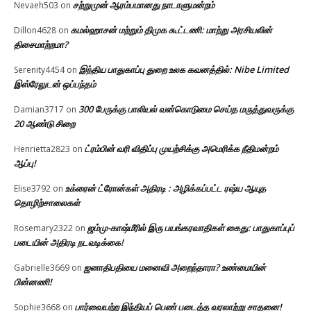
சற்றுமுன் ஆரம்பமானது நாடாளுமன்றம்
Nevaeh503
on
கமல்ஹாசன் மற்றும் திமுக கூட்டணி: மாற்று அரசியலின்
Dillon4628
on
திசைமாற்றமா?
இந்திய பாதுகாப்பு துறை உலக கவனத்தில்: Nibe Limited
Serenity4454
on
இஸ்ரேலுடன் ஒப்பந்தம்
300 பேருக்கு பாலியல் வன்கொடுமை செய்த மருத்துவருக்கு
Damian3717
on
20 ஆண்டு சிறை
ட்ரம்பின் வரி விதிப்பு முயற்சிக்கு அமெரிக்க நீதிமன்றம்
Henrietta2823
on
ஆப்பு!
உக்ரைன் ட்ரோன்கள் அதிரடி : அழிக்கப்பட்ட ரஷ்ய ஆயுத
Elise3792
on
தொழிற்சாலைகள்
ஜம்மு-காஷ்மீரில் இரு பயங்கரவாதிகள் கைது: பாதுகாப்புப்
Rosemary2322
on
படையின் அதிரடி நடவடிக்கை!
ஜனாதிபதியை மனைவி அறைந்தாரா? உண்மையின்
Gabrielle3669
on
பின்னணி!
பார்வையற்ற இந்தியப் பெண் படைத்த வரலாற்று சாதனை!
Sophie3668
on