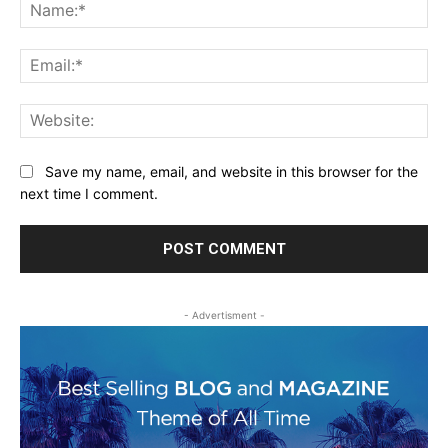
Na
Ema
Web
Save my name, email, and website in this browser for the
next time I comment.
- Advertisment -