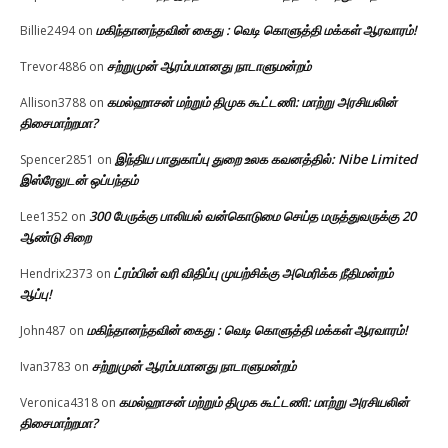
மகிந்தானந்தவின் கைது : வெடி கொளுத்தி மக்கள் ஆரவாரம்!
Billie2494
on
சற்றுமுன் ஆரம்பமானது நாடாளுமன்றம்
Trevor4886
on
கமல்ஹாசன் மற்றும் திமுக கூட்டணி: மாற்று அரசியலின்
Allison3788
on
திசைமாற்றமா?
இந்திய பாதுகாப்பு துறை உலக கவனத்தில்: Nibe Limited
Spencer2851
on
இஸ்ரேலுடன் ஒப்பந்தம்
300 பேருக்கு பாலியல் வன்கொடுமை செய்த மருத்துவருக்கு 20
Lee1352
on
ஆண்டு சிறை
ட்ரம்பின் வரி விதிப்பு முயற்சிக்கு அமெரிக்க நீதிமன்றம்
Hendrix2373
on
ஆப்பு!
மகிந்தானந்தவின் கைது : வெடி கொளுத்தி மக்கள் ஆரவாரம்!
John487
on
சற்றுமுன் ஆரம்பமானது நாடாளுமன்றம்
Ivan3783
on
கமல்ஹாசன் மற்றும் திமுக கூட்டணி: மாற்று அரசியலின்
Veronica4318
on
திசைமாற்றமா?