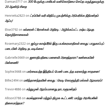
300 பேருக்கு பாலியல் வன்கொடுமை செய்த மருத்துவருக்கு
Damian3717
on
20 ஆண்டு சிறை
ட்ரம்பின் வரி விதிப்பு முயற்சிக்கு அமெரிக்க நீதிமன்றம்
Henrietta2823
on
ஆப்பு!
உக்ரைன் ட்ரோன்கள் அதிரடி : அழிக்கப்பட்ட ரஷ்ய ஆயுத
Elise3792
on
தொழிற்சாலைகள்
ஜம்மு-காஷ்மீரில் இரு பயங்கரவாதிகள் கைது: பாதுகாப்புப்
Rosemary2322
on
படையின் அதிரடி நடவடிக்கை!
ஜனாதிபதியை மனைவி அறைந்தாரா? உண்மையின்
Gabrielle3669
on
பின்னணி!
பார்வையற்ற இந்தியப் பெண் படைத்த வரலாற்று சாதனை!
Sophie3668
on
மகிந்தானந்தவின் கைது : வெடி கொளுத்தி மக்கள் ஆரவாரம்!
Billie2494
on
சற்றுமுன் ஆரம்பமானது நாடாளுமன்றம்
Trevor4886
on
கமல்ஹாசன் மற்றும் திமுக கூட்டணி: மாற்று அரசியலின்
Allison3788
on
திசைமாற்றமா?