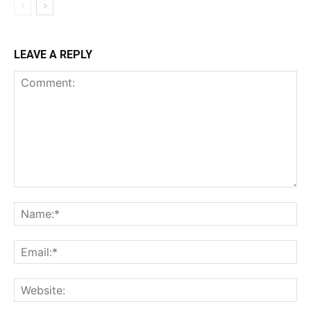
LEAVE A REPLY
Comment:
Na
Ema
Web