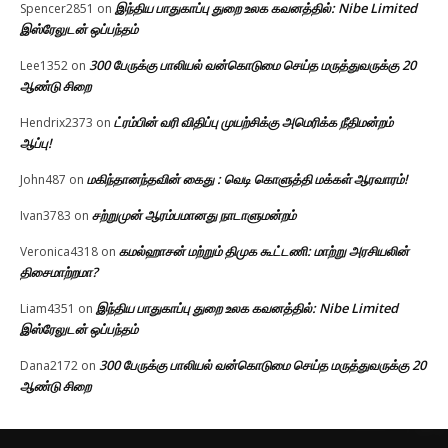
இந்திய பாதுகாப்பு துறை உலக கவனத்தில்: Nibe Limited
Spencer2851
on
இஸ்ரேலுடன் ஒப்பந்தம்
300 பேருக்கு பாலியல் வன்கொடுமை செய்த மருத்துவருக்கு 20
Lee1352
on
ஆண்டு சிறை
ட்ரம்பின் வரி விதிப்பு முயற்சிக்கு அமெரிக்க நீதிமன்றம்
Hendrix2373
on
ஆப்பு!
மகிந்தானந்தவின் கைது : வெடி கொளுத்தி மக்கள் ஆரவாரம்!
John487
on
சற்றுமுன் ஆரம்பமானது நாடாளுமன்றம்
Ivan3783
on
கமல்ஹாசன் மற்றும் திமுக கூட்டணி: மாற்று அரசியலின்
Veronica4318
on
திசைமாற்றமா?
இந்திய பாதுகாப்பு துறை உலக கவனத்தில்: Nibe Limited
Liam4351
on
இஸ்ரேலுடன் ஒப்பந்தம்
300 பேருக்கு பாலியல் வன்கொடுமை செய்த மருத்துவருக்கு 20
Dana2172
on
ஆண்டு சிறை