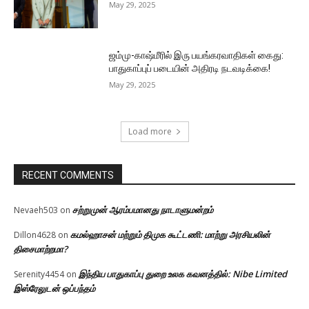
May 29, 2025
ஜம்மு-காஷ்மீரில் இரு பயங்கரவாதிகள் கைது:
பாதுகாப்புப் படையின் அதிரடி நடவடிக்கை!
May 29, 2025
Load more
RECENT COMMENTS
சற்றுமுன் ஆரம்பமானது நாடாளுமன்றம்
Nevaeh503
on
கமல்ஹாசன் மற்றும் திமுக கூட்டணி: மாற்று அரசியலின்
Dillon4628
on
திசைமாற்றமா?
இந்திய பாதுகாப்பு துறை உலக கவனத்தில்: Nibe Limited
Serenity4454
on
இஸ்ரேலுடன் ஒப்பந்தம்