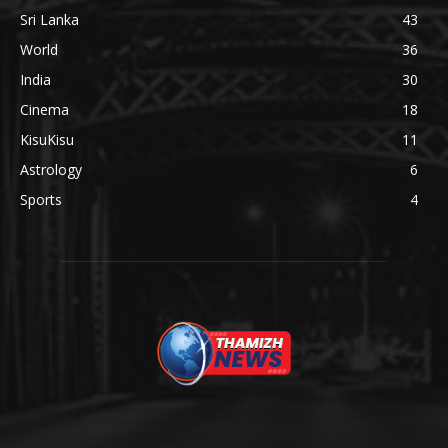
Sri Lanka
43
World
36
India
30
Cinema
18
KisuKisu
11
Astrology
6
Sports
4