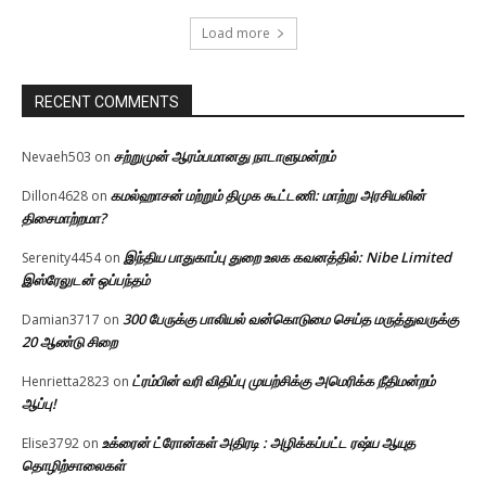
Load more
RECENT COMMENTS
சற்றுமுன் ஆரம்பமானது நாடாளுமன்றம்
Nevaeh503
on
கமல்ஹாசன் மற்றும் திமுக கூட்டணி: மாற்று அரசியலின்
Dillon4628
on
திசைமாற்றமா?
இந்திய பாதுகாப்பு துறை உலக கவனத்தில்: Nibe Limited
Serenity4454
on
இஸ்ரேலுடன் ஒப்பந்தம்
300 பேருக்கு பாலியல் வன்கொடுமை செய்த மருத்துவருக்கு
Damian3717
on
20 ஆண்டு சிறை
ட்ரம்பின் வரி விதிப்பு முயற்சிக்கு அமெரிக்க நீதிமன்றம்
Henrietta2823
on
ஆப்பு!
உக்ரைன் ட்ரோன்கள் அதிரடி : அழிக்கப்பட்ட ரஷ்ய ஆயுத
Elise3792
on
தொழிற்சாலைகள்