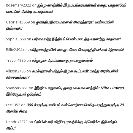
ஜம்மு-காஷ்மீரில் இரு பயங்கரவாதிகள் கைது: பாதுகாப்புப்
Rosemary2322
on
படையின் அதிரடி நடவடிக்கை!
ஜனாதிபதியை மனைவி அறைந்தாரா? உண்மையின்
Gabrielle3669
on
பின்னணி!
பார்வையற்ற இந்தியப் பெண் படைத்த வரலாற்று சாதனை!
Sophie3668
on
மகிந்தானந்தவின் கைது : வெடி கொளுத்தி மக்கள் ஆரவாரம்!
Billie2494
on
சற்றுமுன் ஆரம்பமானது நாடாளுமன்றம்
Trevor4886
on
கமல்ஹாசன் மற்றும் திமுக கூட்டணி: மாற்று அரசியலின்
Allison3788
on
திசைமாற்றமா?
இந்திய பாதுகாப்பு துறை உலக கவனத்தில்: Nibe Limited
Spencer2851
on
இஸ்ரேலுடன் ஒப்பந்தம்
300 பேருக்கு பாலியல் வன்கொடுமை செய்த மருத்துவருக்கு 20
Lee1352
on
ஆண்டு சிறை
ட்ரம்பின் வரி விதிப்பு முயற்சிக்கு அமெரிக்க நீதிமன்றம்
Hendrix2373
on
ஆப்பு!