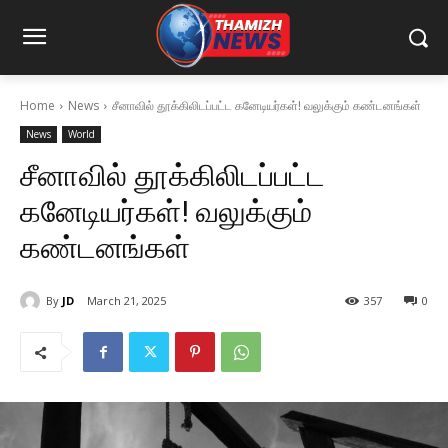
Home
News
சீனாவில் தூக்கிலிடப்பட்ட கனேடியர்கள்! வலுக்கும் கண்டனங்கள்
News
World
சீனாவில் தூக்கிலிடப்பட்ட
கனேடியர்கள்! வலுக்கும்
கண்டனங்கள்
By
JD
March 21, 2025
357
0