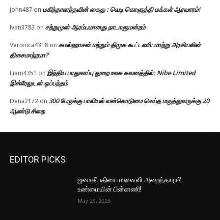
மகிந்தானந்தவின் கைது : வெடி கொளுத்தி மக்கள் ஆரவாரம்!
John487
on
சற்றுமுன் ஆரம்பமானது நாடாளுமன்றம்
Ivan3783
on
கமல்ஹாசன் மற்றும் திமுக கூட்டணி: மாற்று அரசியலின்
Veronica4318
on
திசைமாற்றமா?
இந்திய பாதுகாப்பு துறை உலக கவனத்தில்: Nibe Limited
Liam4351
on
இஸ்ரேலுடன் ஒப்பந்தம்
300 பேருக்கு பாலியல் வன்கொடுமை செய்த மருத்துவருக்கு 20
Dana2172
on
ஆண்டு சிறை
EDITOR PICKS
ஜனாதிபதியை மனைவி அறைந்தாரா?
உண்மையின் பின்னணி!
May 29, 2025