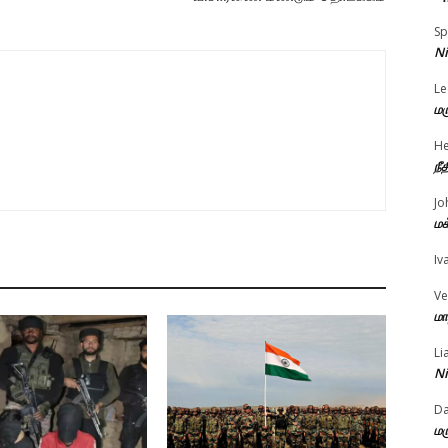
Sp
Ni
Le
மர
He
நீ
Jo
மக
Iv
Ve
மா
Li
Ni
D
மர