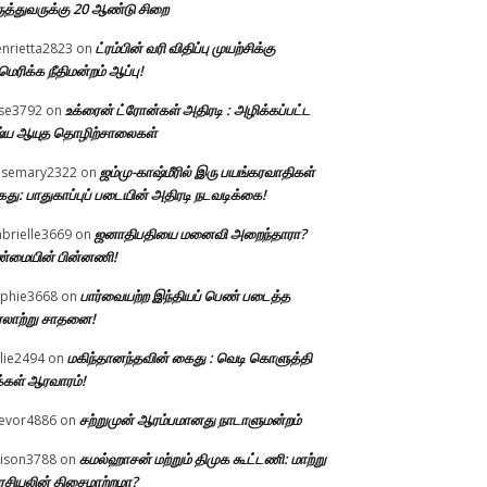
ுத்துவருக்கு 20 ஆண்டு சிறை
ட்ரம்பின் வரி விதிப்பு முயற்சிக்கு
nrietta2823
on
ெரிக்க நீதிமன்றம் ஆப்பு!
உக்ரைன் ட்ரோன்கள் அதிரடி : அழிக்கப்பட்ட
ise3792
on
்ய ஆயுத தொழிற்சாலைகள்
ஜம்மு-காஷ்மீரில் இரு பயங்கரவாதிகள்
osemary2322
on
து: பாதுகாப்புப் படையின் அதிரடி நடவடிக்கை!
ஜனாதிபதியை மனைவி அறைந்தாரா?
brielle3669
on
்மையின் பின்னணி!
பார்வையற்ற இந்தியப் பெண் படைத்த
phie3668
on
லாற்று சாதனை!
மகிந்தானந்தவின் கைது : வெடி கொளுத்தி
llie2494
on
்கள் ஆரவாரம்!
சற்றுமுன் ஆரம்பமானது நாடாளுமன்றம்
evor4886
on
கமல்ஹாசன் மற்றும் திமுக கூட்டணி: மாற்று
lison3788
on
சியலின் திசைமாற்றமா?