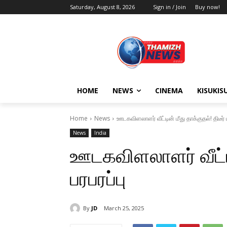
Saturday, August 8, 2026
Sign in / Join
Buy now!
HOME
NEWS
CINEMA
KISUKIS
Home
News
ஊடகவிளலாளர் வீட்டின் மீது தாக்குதல்! திடீர் ப
News
India
ஊடகவிளலாளர் வீட்டின
பரபரப்பு
By
JD
March 25, 2025