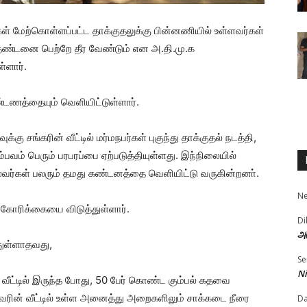
்கள் மேற்கொள்ளப்பட்ட தாக்குதலுக்கு பின்னணியில் உள்ளவர்கள்
ரிய தண்டனை பெற்றே தீர வேண்டும் என அ.தி.மு.க
்ளார்.
ண்டணத்தையும் வெளியிட்டுள்ளார்.
ு சங்கரின் வீட்டில் மர்மநபர்கள் புகுந்து தாக்குதல் நடத்தி,
்பவம் பெரும் பரபரப்பை ஏற்படுத்தியுள்ளது. இந்நிலையில்
லைவர்கள் பலரும் தமது கண்டனத்தை வெளியிட்டு வருகின்றனா்.
N
 கோரிக்கையை விடுத்துள்ளார்.
Di
அர
துள்ளாதவது,
Se
Ni
வீட்டில் இருந்த போது, 50 பேர் கொண்ட கும்பல் கதவை
அவரின் வீட்டில் உள்ள அனைத்து அறைகளிலும் சாக்கடை நீரை
D