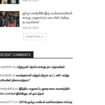
May 29, 2025
ஜம்மு-காஷ்மீரில் இரு பயங்கரவாதிகள்
கைது: பாதுகாப்புப் படையின் அதிரடி
நடவடிக்கை!
May 29, 2025
Load more
RECENT COMMENTS
சற்றுமுன் ஆரம்பமானது நாடாளுமன்றம்
evaeh503
on
கமல்ஹாசன் மற்றும் திமுக கூட்டணி: மாற்று
llon4628
on
சியலின் திசைமாற்றமா?
இந்திய பாதுகாப்பு துறை உலக கவனத்தில்:
renity4454
on
be Limited இஸ்ரேலுடன் ஒப்பந்தம்
300 பேருக்கு பாலியல் வன்கொடுமை செய்த
amian3717
on