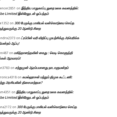
இந்திய பாதுகாப்பு துறை உலக கவனத்தில்:
encer2851
on
be Limited இஸ்ரேலுடன் ஒப்பந்தம்
300 பேருக்கு பாலியல் வன்கொடுமை செய்த
e1352
on
ுத்துவருக்கு 20 ஆண்டு சிறை
ட்ரம்பின் வரி விதிப்பு முயற்சிக்கு அமெரிக்க
ndrix2373
on
திமன்றம் ஆப்பு!
மகிந்தானந்தவின் கைது : வெடி கொளுத்தி
hn487
on
்கள் ஆரவாரம்!
சற்றுமுன் ஆரம்பமானது நாடாளுமன்றம்
an3783
on
கமல்ஹாசன் மற்றும் திமுக கூட்டணி:
ronica4318
on
ற்று அரசியலின் திசைமாற்றமா?
இந்திய பாதுகாப்பு துறை உலக கவனத்தில்:
am4351
on
be Limited இஸ்ரேலுடன் ஒப்பந்தம்
300 பேருக்கு பாலியல் வன்கொடுமை செய்த
ana2172
on
ுத்துவருக்கு 20 ஆண்டு சிறை