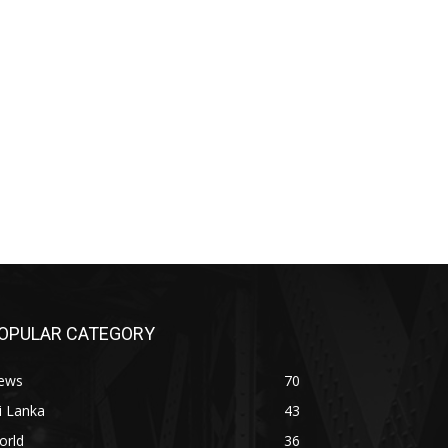
OPULAR CATEGORY
ews
70
i Lanka
43
orld
36