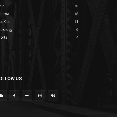
dia
30
inema
18
suKisu
11
trology
6
orts
4
OLLOW US