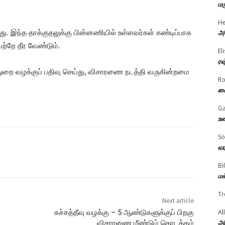
மர
He
 இந்த தாக்குதலுக்கு பின்னணியில் உள்ளவர்கள் கண்டிப்பாக
அம
ெற்றே தீர வேண்டும்.
El
ரஷ
துறை வழக்குப் பதிவு செய்து, விசாரணை நடத்தி வருகின்றமை
R
கை
Ga
உண
So
வர
Bi
மக
Tr
Next article
கச்சத்தீவு வழக்கு – 5 ஆண்டுகளுக்குப் பிறகு
Al
அர
விசாரணை மீண்டும் தொடக்கம்