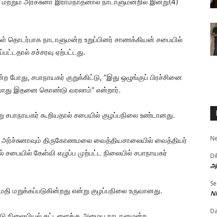
மற்றும் அர்ச்சுனா இராமநாதனால் நாடாளுமன்றில் இன்று(4)
்கள் தொடர்பாக நாடாளுமன்ற உறுப்பினர் சாணக்கியன் சபையில்
பட்டதால் சச்சரவு ஏற்பட்டது.
 போது, சபாநாயகர் குறுக்கிட்டு, “இது ஒழுங்குப் பிரச்சினை
போது இதனை கொண்டு வரலாம்” என்றார்.
ு சபாநாயகர் கூறியதால் சபையில் குழப்பநிலை உண்டானது.
N
 அர்ச்சுனாவும் திருகோணமலை வைத்தியசாலையில் வைத்தியர்
சபையில் கேள்வி எழுப்ப முற்பட்ட நிலையில் சபாநாயகர்
Di
அர
Se
ி மறுக்கப்படுகின்றது என்று குழப்பநிலை உருவானது.
Ni
D
ட்டு நிலையியல் கட்டளைக்கு அமைய நாடாளுமன்ற