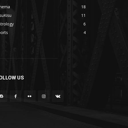
inema
18
suKisu
11
trology
6
orts
4
OLLOW US