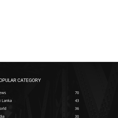
OPULAR CATEGORY
ews
70
i Lanka
43
orld
36
dia
30