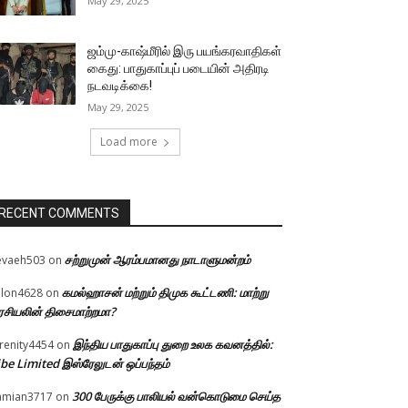
May 29, 2025
ஜம்மு-காஷ்மீரில் இரு பயங்கரவாதிகள்
கைது: பாதுகாப்புப் படையின் அதிரடி
நடவடிக்கை!
May 29, 2025
Load more
RECENT COMMENTS
சற்றுமுன் ஆரம்பமானது நாடாளுமன்றம்
evaeh503
on
கமல்ஹாசன் மற்றும் திமுக கூட்டணி: மாற்று
llon4628
on
சியலின் திசைமாற்றமா?
இந்திய பாதுகாப்பு துறை உலக கவனத்தில்:
renity4454
on
be Limited இஸ்ரேலுடன் ஒப்பந்தம்
300 பேருக்கு பாலியல் வன்கொடுமை செய்த
amian3717
on