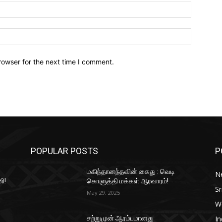
Email:*
Website:
rowser for the next time I comment.
POPULAR POSTS
P
மகிந்தானந்தவின் கைது : வெடி
N
ி!
கொளுத்தி மக்கள் ஆரவாரம்!
Sr
May 29, 2025
W
In
சற்றுமுன் ஆரம்பமானது