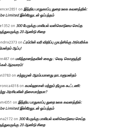
இந்திய பாதுகாப்பு துறை உலக கவனத்தில்:
encer2851
on
be Limited இஸ்ரேலுடன் ஒப்பந்தம்
300 பேருக்கு பாலியல் வன்கொடுமை செய்த
e1352
on
ுத்துவருக்கு 20 ஆண்டு சிறை
ட்ரம்பின் வரி விதிப்பு முயற்சிக்கு அமெரிக்க
ndrix2373
on
திமன்றம் ஆப்பு!
மகிந்தானந்தவின் கைது : வெடி கொளுத்தி
hn487
on
்கள் ஆரவாரம்!
சற்றுமுன் ஆரம்பமானது நாடாளுமன்றம்
an3783
on
கமல்ஹாசன் மற்றும் திமுக கூட்டணி:
ronica4318
on
ற்று அரசியலின் திசைமாற்றமா?
இந்திய பாதுகாப்பு துறை உலக கவனத்தில்:
am4351
on
be Limited இஸ்ரேலுடன் ஒப்பந்தம்
300 பேருக்கு பாலியல் வன்கொடுமை செய்த
ana2172
on
ுத்துவருக்கு 20 ஆண்டு சிறை