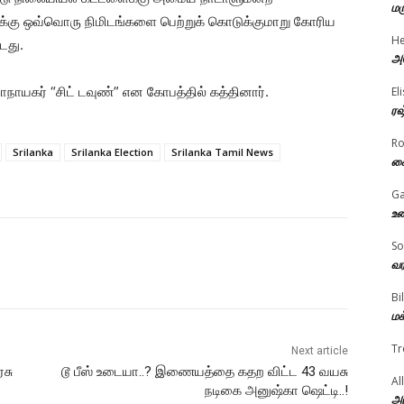
மர
வுக்கு ஒவ்வொரு நிமிடங்களை பெற்றுக் கொடுக்குமாறு கோரிய
He
டது.
அம
ாயகர் “சிட் டவுண்” என கோபத்தில் கத்தினார்.
El
ரஷ
R
Srilanka
Srilanka Election
Srilanka Tamil News
கை
Ga
உண
So
வர
Bi
மக
Tr
Next article
ரசு
டூ பீஸ் உடையா..? இணையத்தை கதற விட்ட 43 வயசு
Al
நடிகை அனுஷ்கா ஷெட்டி..!
அர