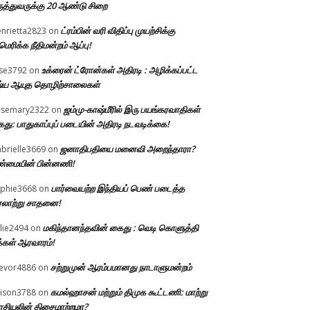
ுத்துவருக்கு 20 ஆண்டு சிறை
ட்ரம்பின் வரி விதிப்பு முயற்சிக்கு
nrietta2823
on
ெரிக்க நீதிமன்றம் ஆப்பு!
உக்ரைன் ட்ரோன்கள் அதிரடி : அழிக்கப்பட்ட
ise3792
on
்ய ஆயுத தொழிற்சாலைகள்
ஜம்மு-காஷ்மீரில் இரு பயங்கரவாதிகள்
osemary2322
on
து: பாதுகாப்புப் படையின் அதிரடி நடவடிக்கை!
ஜனாதிபதியை மனைவி அறைந்தாரா?
brielle3669
on
்மையின் பின்னணி!
பார்வையற்ற இந்தியப் பெண் படைத்த
phie3668
on
லாற்று சாதனை!
மகிந்தானந்தவின் கைது : வெடி கொளுத்தி
llie2494
on
்கள் ஆரவாரம்!
சற்றுமுன் ஆரம்பமானது நாடாளுமன்றம்
evor4886
on
கமல்ஹாசன் மற்றும் திமுக கூட்டணி: மாற்று
lison3788
on
சியலின் திசைமாற்றமா?