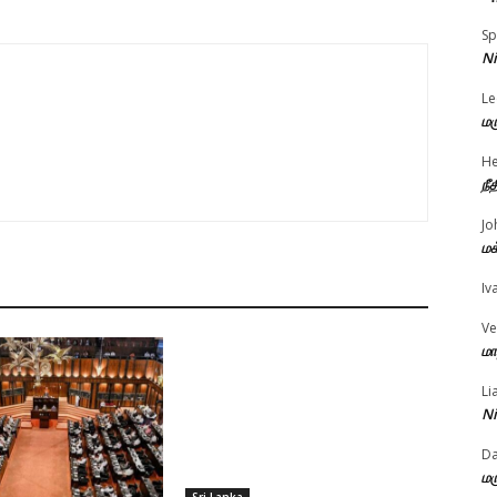
Sp
Ni
Le
மர
He
நீ
Jo
மக
Iv
Ve
மா
Li
Ni
D
மர