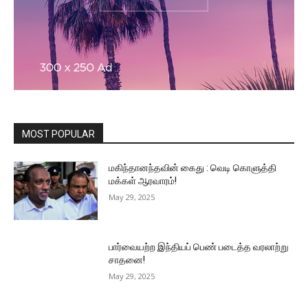
MOST POPULAR
மகிந்தானந்தவின் கைது : வெடி கொளுத்தி
மக்கள் ஆரவாரம்!
May 29, 2025
பார்வையற்ற இந்தியப் பெண் படைத்த வரலாற்று
சாதனை!
May 29, 2025