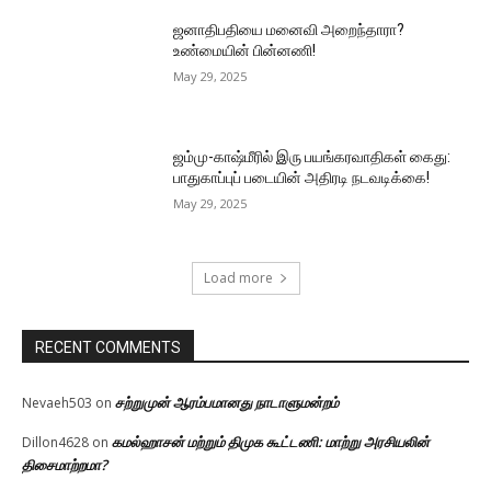
ஜனாதிபதியை மனைவி அறைந்தாரா?
உண்மையின் பின்னணி!
May 29, 2025
ஜம்மு-காஷ்மீரில் இரு பயங்கரவாதிகள் கைது:
பாதுகாப்புப் படையின் அதிரடி நடவடிக்கை!
May 29, 2025
Load more
RECENT COMMENTS
சற்றுமுன் ஆரம்பமானது நாடாளுமன்றம்
Nevaeh503
on
கமல்ஹாசன் மற்றும் திமுக கூட்டணி: மாற்று அரசியலின்
Dillon4628
on
திசைமாற்றமா?