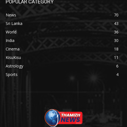
POPULAR CATEGORY
News
70
Sri Lanka
43
World
36
India
30
Cinema
18
KisuKisu
11
Astrology
6
Sports
4