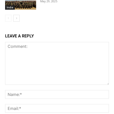
May 29, 2025
India
LEAVE A REPLY
Comment:
Na
Ema