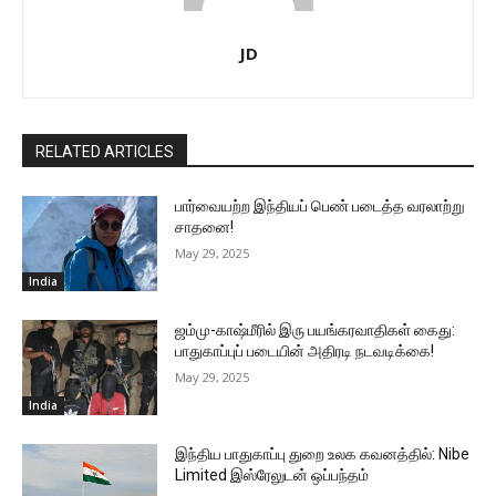
JD
RELATED ARTICLES
பார்வையற்ற இந்தியப் பெண் படைத்த வரலாற்று
சாதனை!
May 29, 2025
India
ஜம்மு-காஷ்மீரில் இரு பயங்கரவாதிகள் கைது:
பாதுகாப்புப் படையின் அதிரடி நடவடிக்கை!
May 29, 2025
India
இந்திய பாதுகாப்பு துறை உலக கவனத்தில்: Nibe
Limited இஸ்ரேலுடன் ஒப்பந்தம்