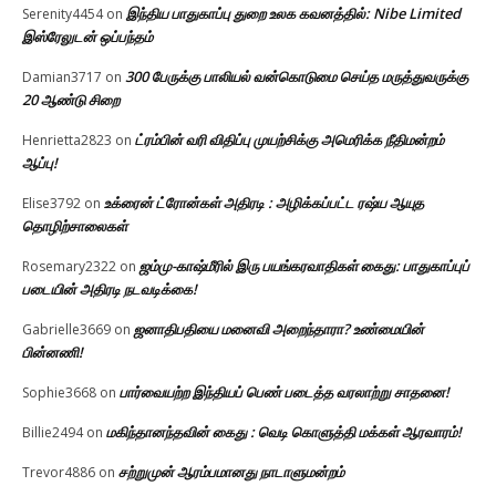
இந்திய பாதுகாப்பு துறை உலக கவனத்தில்: Nibe Limited
Serenity4454
on
இஸ்ரேலுடன் ஒப்பந்தம்
300 பேருக்கு பாலியல் வன்கொடுமை செய்த மருத்துவருக்கு
Damian3717
on
20 ஆண்டு சிறை
ட்ரம்பின் வரி விதிப்பு முயற்சிக்கு அமெரிக்க நீதிமன்றம்
Henrietta2823
on
ஆப்பு!
உக்ரைன் ட்ரோன்கள் அதிரடி : அழிக்கப்பட்ட ரஷ்ய ஆயுத
Elise3792
on
தொழிற்சாலைகள்
ஜம்மு-காஷ்மீரில் இரு பயங்கரவாதிகள் கைது: பாதுகாப்புப்
Rosemary2322
on
படையின் அதிரடி நடவடிக்கை!
ஜனாதிபதியை மனைவி அறைந்தாரா? உண்மையின்
Gabrielle3669
on
பின்னணி!
பார்வையற்ற இந்தியப் பெண் படைத்த வரலாற்று சாதனை!
Sophie3668
on
மகிந்தானந்தவின் கைது : வெடி கொளுத்தி மக்கள் ஆரவாரம்!
Billie2494
on
சற்றுமுன் ஆரம்பமானது நாடாளுமன்றம்
Trevor4886
on