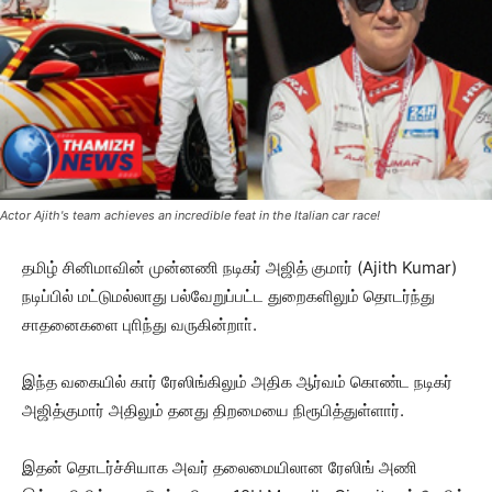
Actor Ajith's team achieves an incredible feat in the Italian car race!
தமிழ் சினிமாவின் முன்னணி நடிகர் அஜித் குமார் (Ajith Kumar)
நடிப்பில் மட்டுமல்லாது பல்வேறுப்பட்ட துறைகளிலும் தொடர்ந்து
சாதனைகளை புாிந்து வருகின்றாா்.
இந்த வகையில் கார் ரேஸிங்கிலும் அதிக ஆர்வம் கொண்ட நடிகர்
அஜித்குமார் அதிலும் தனது திறமையை நிரூபித்துள்ளார்.
இதன் தொடர்ச்சியாக அவர் தலைமையிலான ரேஸிங் அணி