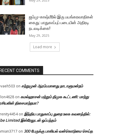
May 29, 2025
ஜம்மு-காஷ்மீரில் இரு பயங்கரவாதிகள்
கைது: பாதுகாப்புப் படையின் அதிரடி
நடவடிக்கை!
May 29, 2025
Load more
RECENT COMMENTS
சற்றுமுன் ஆரம்பமானது நாடாளுமன்றம்
evaeh503
on
கமல்ஹாசன் மற்றும் திமுக கூட்டணி: மாற்று
llon4628
on
சியலின் திசைமாற்றமா?
இந்திய பாதுகாப்பு துறை உலக கவனத்தில்:
renity4454
on
be Limited இஸ்ரேலுடன் ஒப்பந்தம்
300 பேருக்கு பாலியல் வன்கொடுமை செய்த
amian3717
on