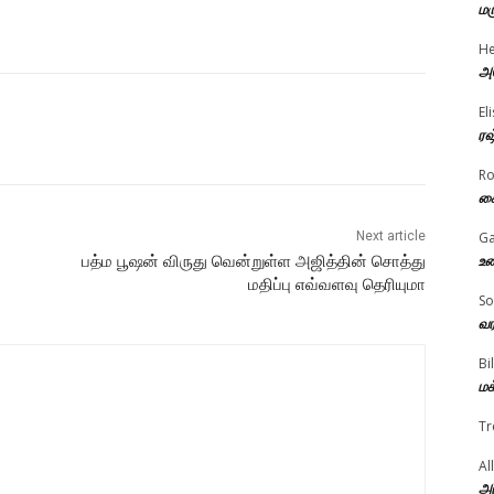
மர
He
அம
El
ரஷ
R
கை
Next article
Ga
உண
பத்ம பூஷன் விருது வென்றுள்ள அஜித்தின் சொத்து
மதிப்பு எவ்வளவு தெரியுமா
So
வர
Bi
மக
Tr
Al
அர