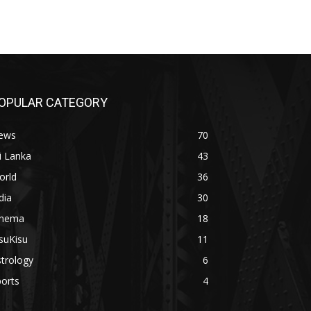
OPULAR CATEGORY
ews
70
i Lanka
43
orld
36
dia
30
inema
18
suKisu
11
trology
6
orts
4