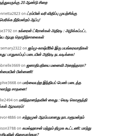
ுத்துவருக்கு 20 ஆண்டு சிறை
ட்ரம்பின் வரி விதிப்பு முயற்சிக்கு
nrietta2823
on
ெரிக்க நீதிமன்றம் ஆப்பு!
உக்ரைன் ட்ரோன்கள் அதிரடி : அழிக்கப்பட்ட
ise3792
on
்ய ஆயுத தொழிற்சாலைகள்
ஜம்மு-காஷ்மீரில் இரு பயங்கரவாதிகள்
osemary2322
on
து: பாதுகாப்புப் படையின் அதிரடி நடவடிக்கை!
ஜனாதிபதியை மனைவி அறைந்தாரா?
brielle3669
on
்மையின் பின்னணி!
பார்வையற்ற இந்தியப் பெண் படைத்த
phie3668
on
லாற்று சாதனை!
மகிந்தானந்தவின் கைது : வெடி கொளுத்தி
llie2494
on
்கள் ஆரவாரம்!
சற்றுமுன் ஆரம்பமானது நாடாளுமன்றம்
evor4886
on
கமல்ஹாசன் மற்றும் திமுக கூட்டணி: மாற்று
lison3788
on
சியலின் திசைமாற்றமா?