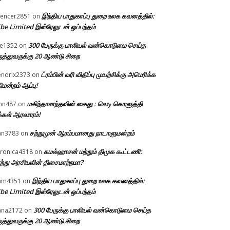
இந்திய பாதுகாப்பு துறை உலக கவனத்தில்:
encer2851
on
be Limited இஸ்ரேலுடன் ஒப்பந்தம்
300 பேருக்கு பாலியல் வன்கொடுமை செய்த
e1352
on
ுத்துவருக்கு 20 ஆண்டு சிறை
ட்ரம்பின் வரி விதிப்பு முயற்சிக்கு அமெரிக்க
ndrix2373
on
திமன்றம் ஆப்பு!
மகிந்தானந்தவின் கைது : வெடி கொளுத்தி
hn487
on
்கள் ஆரவாரம்!
சற்றுமுன் ஆரம்பமானது நாடாளுமன்றம்
an3783
on
கமல்ஹாசன் மற்றும் திமுக கூட்டணி:
ronica4318
on
ற்று அரசியலின் திசைமாற்றமா?
இந்திய பாதுகாப்பு துறை உலக கவனத்தில்:
am4351
on
be Limited இஸ்ரேலுடன் ஒப்பந்தம்
300 பேருக்கு பாலியல் வன்கொடுமை செய்த
ana2172
on
ுத்துவருக்கு 20 ஆண்டு சிறை