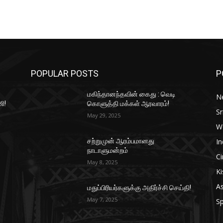
POPULAR POSTS
P
மகிந்தானந்தவின் கைது : வெடி
N
ி!
கொளுத்தி மக்கள் ஆரவாரம்!
Sr
May 29, 2025
W
In
சற்றுமுன் ஆரம்பமானது
நாடாளுமன்றம்
C
May 8, 2025
Ki
As
மதுப்பிரியர்களுக்கு அதிர்ச்சி செய்தி!
May 7, 2025
Sp