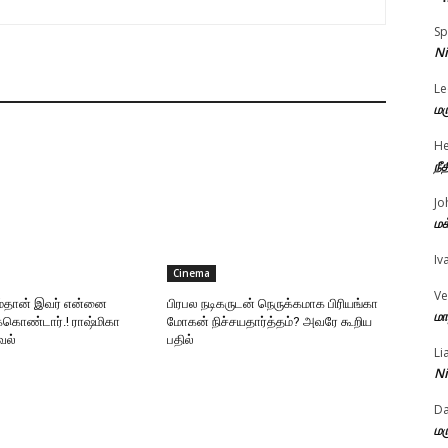
Sp
Ni
Le
மர
He
நீ
Jo
மக
Iv
Cinema
Ve
ும்தான் இவர் என்னை
பிரபல நடிகருடன் நெருக்கமாக பிரியங்கா
மா
க்கொண்டார்.! ராஷ்மிகா
மோகன் நிச்சயதார்த்தம்? அவரே கூறிய
வல்
பதில்
Li
Ni
D
மர