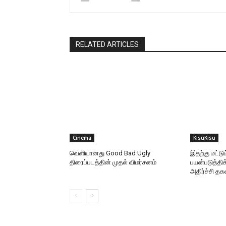
RELATED ARTICLES
Cinema
KisuKisu
வெளியானது Good Bad Ugly
இதற்கு மட்ட
திரைப்படத்தின் முதல் விமர்சனம்
பயன்படுத்தி
அதிர்ச்சி தக