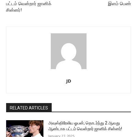
பட்டம் வென்றார் ஜானிக்
இளம் பெண்
சின்னர்!
JD
RELATED ARTICLES
அவுஸ்திரேலிய ஓபன்; தொடர்ந்து 2 ஆவது
ஆண்டாக பட்டம் வென்றார் ஜானிக் சின்னர்!
January 27, 2025