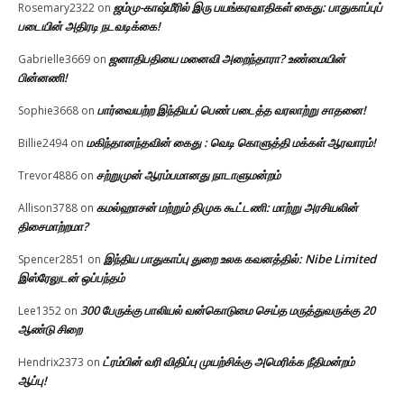
ஜம்மு-காஷ்மீரில் இரு பயங்கரவாதிகள் கைது: பாதுகாப்புப்
Rosemary2322
on
படையின் அதிரடி நடவடிக்கை!
ஜனாதிபதியை மனைவி அறைந்தாரா? உண்மையின்
Gabrielle3669
on
பின்னணி!
பார்வையற்ற இந்தியப் பெண் படைத்த வரலாற்று சாதனை!
Sophie3668
on
மகிந்தானந்தவின் கைது : வெடி கொளுத்தி மக்கள் ஆரவாரம்!
Billie2494
on
சற்றுமுன் ஆரம்பமானது நாடாளுமன்றம்
Trevor4886
on
கமல்ஹாசன் மற்றும் திமுக கூட்டணி: மாற்று அரசியலின்
Allison3788
on
திசைமாற்றமா?
இந்திய பாதுகாப்பு துறை உலக கவனத்தில்: Nibe Limited
Spencer2851
on
இஸ்ரேலுடன் ஒப்பந்தம்
300 பேருக்கு பாலியல் வன்கொடுமை செய்த மருத்துவருக்கு 20
Lee1352
on
ஆண்டு சிறை
ட்ரம்பின் வரி விதிப்பு முயற்சிக்கு அமெரிக்க நீதிமன்றம்
Hendrix2373
on
ஆப்பு!