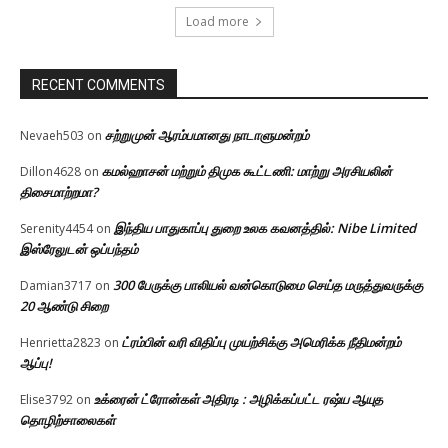
Load more
RECENT COMMENTS
சற்றுமுன் ஆரம்பமானது நாடாளுமன்றம்
Nevaeh503
on
கமல்ஹாசன் மற்றும் திமுக கூட்டணி: மாற்று அரசியலின்
Dillon4628
on
திசைமாற்றமா?
இந்திய பாதுகாப்பு துறை உலக கவனத்தில்: Nibe Limited
Serenity4454
on
இஸ்ரேலுடன் ஒப்பந்தம்
300 பேருக்கு பாலியல் வன்கொடுமை செய்த மருத்துவருக்கு
Damian3717
on
20 ஆண்டு சிறை
ட்ரம்பின் வரி விதிப்பு முயற்சிக்கு அமெரிக்க நீதிமன்றம்
Henrietta2823
on
ஆப்பு!
உக்ரைன் ட்ரோன்கள் அதிரடி : அழிக்கப்பட்ட ரஷ்ய ஆயுத
Elise3792
on
தொழிற்சாலைகள்