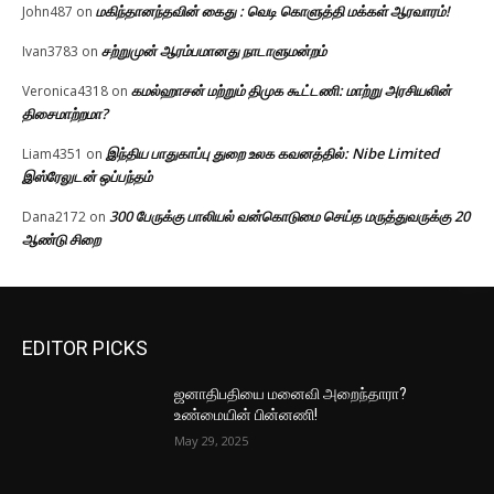
மகிந்தானந்தவின் கைது : வெடி கொளுத்தி மக்கள் ஆரவாரம்!
John487
on
சற்றுமுன் ஆரம்பமானது நாடாளுமன்றம்
Ivan3783
on
கமல்ஹாசன் மற்றும் திமுக கூட்டணி: மாற்று அரசியலின்
Veronica4318
on
திசைமாற்றமா?
இந்திய பாதுகாப்பு துறை உலக கவனத்தில்: Nibe Limited
Liam4351
on
இஸ்ரேலுடன் ஒப்பந்தம்
300 பேருக்கு பாலியல் வன்கொடுமை செய்த மருத்துவருக்கு 20
Dana2172
on
ஆண்டு சிறை
EDITOR PICKS
ஜனாதிபதியை மனைவி அறைந்தாரா?
உண்மையின் பின்னணி!
May 29, 2025