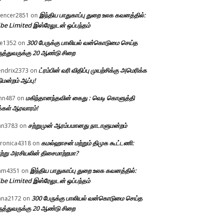
இந்திய பாதுகாப்பு துறை உலக கவனத்தில்:
encer2851
on
be Limited இஸ்ரேலுடன் ஒப்பந்தம்
300 பேருக்கு பாலியல் வன்கொடுமை செய்த
e1352
on
ுத்துவருக்கு 20 ஆண்டு சிறை
ட்ரம்பின் வரி விதிப்பு முயற்சிக்கு அமெரிக்க
ndrix2373
on
திமன்றம் ஆப்பு!
மகிந்தானந்தவின் கைது : வெடி கொளுத்தி
hn487
on
்கள் ஆரவாரம்!
சற்றுமுன் ஆரம்பமானது நாடாளுமன்றம்
an3783
on
கமல்ஹாசன் மற்றும் திமுக கூட்டணி:
ronica4318
on
ற்று அரசியலின் திசைமாற்றமா?
இந்திய பாதுகாப்பு துறை உலக கவனத்தில்:
am4351
on
be Limited இஸ்ரேலுடன் ஒப்பந்தம்
300 பேருக்கு பாலியல் வன்கொடுமை செய்த
ana2172
on
ுத்துவருக்கு 20 ஆண்டு சிறை