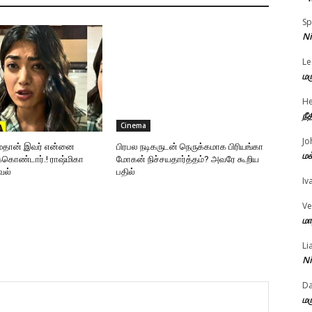
Sp
Ni
Le
மர
He
நீ
Cinema
Jo
ும்தான் இவர் என்னை
பிரபல நடிகருடன் நெருக்கமாக பிரியங்கா
மக
க்கொண்டார்.! ராஷ்மிகா
மோகன் நிச்சயதார்த்தம்? அவரே கூறிய
வல்
பதில்
Iv
Ve
மா
Li
Ni
D
மர