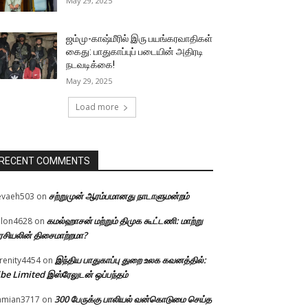
May 29, 2025
ஜம்மு-காஷ்மீரில் இரு பயங்கரவாதிகள்
கைது: பாதுகாப்புப் படையின் அதிரடி
நடவடிக்கை!
May 29, 2025
Load more
RECENT COMMENTS
சற்றுமுன் ஆரம்பமானது நாடாளுமன்றம்
evaeh503
on
கமல்ஹாசன் மற்றும் திமுக கூட்டணி: மாற்று
llon4628
on
சியலின் திசைமாற்றமா?
இந்திய பாதுகாப்பு துறை உலக கவனத்தில்:
renity4454
on
be Limited இஸ்ரேலுடன் ஒப்பந்தம்
300 பேருக்கு பாலியல் வன்கொடுமை செய்த
amian3717
on