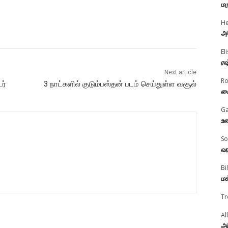
மர
He
அம
El
ரஷ
Next article
R
ர்
3 நாட்களில் குடும்பஸ்தன் படம் செய்துள்ள வசூல்
கை
Ga
உண
So
வர
Bi
மக
Tr
Al
அர