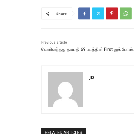
Share
Previous article
வெளிவந்தது தளபதி 69 படத்தின் First லுக் போஸ்ட
JD
RELATED ARTICLES