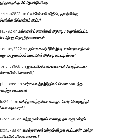
ுத்துவருக்கு 20 ஆண்டு சிறை
ட்ரம்பின் வரி விதிப்பு முயற்சிக்கு
nrietta2823
on
ெரிக்க நீதிமன்றம் ஆப்பு!
உக்ரைன் ட்ரோன்கள் அதிரடி : அழிக்கப்பட்ட
ise3792
on
்ய ஆயுத தொழிற்சாலைகள்
ஜம்மு-காஷ்மீரில் இரு பயங்கரவாதிகள்
osemary2322
on
து: பாதுகாப்புப் படையின் அதிரடி நடவடிக்கை!
ஜனாதிபதியை மனைவி அறைந்தாரா?
brielle3669
on
்மையின் பின்னணி!
பார்வையற்ற இந்தியப் பெண் படைத்த
phie3668
on
லாற்று சாதனை!
மகிந்தானந்தவின் கைது : வெடி கொளுத்தி
llie2494
on
்கள் ஆரவாரம்!
சற்றுமுன் ஆரம்பமானது நாடாளுமன்றம்
evor4886
on
கமல்ஹாசன் மற்றும் திமுக கூட்டணி: மாற்று
lison3788
on
சியலின் திசைமாற்றமா?