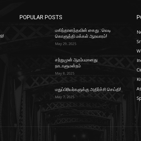
POPULAR POSTS
P
மகிந்தானந்தவின் கைது : வெடி
N
ி!
கொளுத்தி மக்கள் ஆரவாரம்!
Sr
May 29, 2025
W
In
சற்றுமுன் ஆரம்பமானது
நாடாளுமன்றம்
C
May 8, 2025
Ki
As
மதுப்பிரியர்களுக்கு அதிர்ச்சி செய்தி!
May 7, 2025
Sp