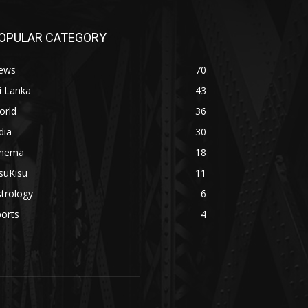
OPULAR CATEGORY
ews
70
i Lanka
43
orld
36
dia
30
inema
18
suKisu
11
trology
6
orts
4