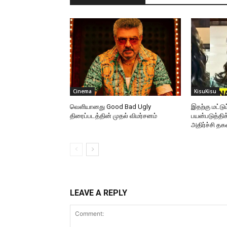
Cinema
KisuKisu
வெளியானது Good Bad Ugly
இதற்கு மட்ட
திரைப்படத்தின் முதல் விமர்சனம்
பயன்படுத்தி
அதிர்ச்சி தக
LEAVE A REPLY