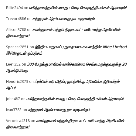
மகிந்தானந்தவின் கைது : வெடி கொளுத்தி மக்கள் ஆரவாரம்!
Billie2494
on
சற்றுமுன் ஆரம்பமானது நாடாளுமன்றம்
Trevor4886
on
கமல்ஹாசன் மற்றும் திமுக கூட்டணி: மாற்று அரசியலின்
Allison3788
on
திசைமாற்றமா?
இந்திய பாதுகாப்பு துறை உலக கவனத்தில்: Nibe Limited
Spencer2851
on
இஸ்ரேலுடன் ஒப்பந்தம்
300 பேருக்கு பாலியல் வன்கொடுமை செய்த மருத்துவருக்கு 20
Lee1352
on
ஆண்டு சிறை
ட்ரம்பின் வரி விதிப்பு முயற்சிக்கு அமெரிக்க நீதிமன்றம்
Hendrix2373
on
ஆப்பு!
மகிந்தானந்தவின் கைது : வெடி கொளுத்தி மக்கள் ஆரவாரம்!
John487
on
சற்றுமுன் ஆரம்பமானது நாடாளுமன்றம்
Ivan3783
on
கமல்ஹாசன் மற்றும் திமுக கூட்டணி: மாற்று அரசியலின்
Veronica4318
on
திசைமாற்றமா?