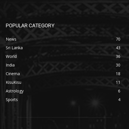
POPULAR CATEGORY
News
70
Sri Lanka
43
World
36
India
30
Cinema
18
KisuKisu
11
Astrology
6
Sports
4