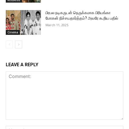
பிரபல நடிகருடன் நெருக்கமாக பிரியங்கா
மோகன் நிச்சயதார்த்தம்? அவரே கூறிய பதில்
March 11, 2025
Cinema
LEAVE A REPLY
Comment:
Na