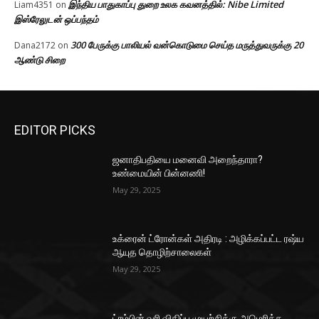
இந்திய பாதுகாப்பு துறை உலக கவனத்தில்: Nibe Limited
Liam4351
on
இஸ்ரேலுடன் ஒப்பந்தம்
300 பேருக்கு பாலியல் வன்கொடுமை செய்த மருத்துவருக்கு 20
Dana2172
on
ஆண்டு சிறை
EDITOR PICKS
ஜனாதிபதியை மனைவி அறைந்தாரா?
உண்மையின் பின்னணி!
May 29, 2025
உக்ரைன் ட்ரோன்கள் அதிரடி : அழிக்கப்பட்ட ரஷ்ய
ஆயுத தொழிற்சாலைகள்
May 29, 2025
ட்ரம்பின் வரி விதிப்பு முயற்சிக்கு அமெரிக்க