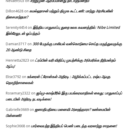
சற்றுமுன் ஆரம்பமானது நாடாளுமன்றம்
Nevaeh503
on
கமல்ஹாசன் மற்றும் திமுக கூட்டணி: மாற்று அரசியலின்
Dillon4628
on
திசைமாற்றமா?
இந்திய பாதுகாப்பு துறை உலக கவனத்தில்: Nibe Limited
Serenity4454
on
இஸ்ரேலுடன் ஒப்பந்தம்
300 பேருக்கு பாலியல் வன்கொடுமை செய்த மருத்துவருக்கு
Damian3717
on
20 ஆண்டு சிறை
ட்ரம்பின் வரி விதிப்பு முயற்சிக்கு அமெரிக்க நீதிமன்றம்
Henrietta2823
on
ஆப்பு!
உக்ரைன் ட்ரோன்கள் அதிரடி : அழிக்கப்பட்ட ரஷ்ய ஆயுத
Elise3792
on
தொழிற்சாலைகள்
ஜம்மு-காஷ்மீரில் இரு பயங்கரவாதிகள் கைது: பாதுகாப்புப்
Rosemary2322
on
படையின் அதிரடி நடவடிக்கை!
ஜனாதிபதியை மனைவி அறைந்தாரா? உண்மையின்
Gabrielle3669
on
பின்னணி!
பார்வையற்ற இந்தியப் பெண் படைத்த வரலாற்று சாதனை!
Sophie3668
on