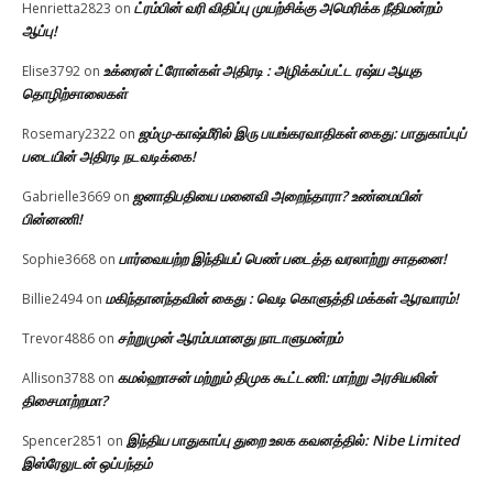
ட்ரம்பின் வரி விதிப்பு முயற்சிக்கு அமெரிக்க நீதிமன்றம்
Henrietta2823
on
ஆப்பு!
உக்ரைன் ட்ரோன்கள் அதிரடி : அழிக்கப்பட்ட ரஷ்ய ஆயுத
Elise3792
on
தொழிற்சாலைகள்
ஜம்மு-காஷ்மீரில் இரு பயங்கரவாதிகள் கைது: பாதுகாப்புப்
Rosemary2322
on
படையின் அதிரடி நடவடிக்கை!
ஜனாதிபதியை மனைவி அறைந்தாரா? உண்மையின்
Gabrielle3669
on
பின்னணி!
பார்வையற்ற இந்தியப் பெண் படைத்த வரலாற்று சாதனை!
Sophie3668
on
மகிந்தானந்தவின் கைது : வெடி கொளுத்தி மக்கள் ஆரவாரம்!
Billie2494
on
சற்றுமுன் ஆரம்பமானது நாடாளுமன்றம்
Trevor4886
on
கமல்ஹாசன் மற்றும் திமுக கூட்டணி: மாற்று அரசியலின்
Allison3788
on
திசைமாற்றமா?
இந்திய பாதுகாப்பு துறை உலக கவனத்தில்: Nibe Limited
Spencer2851
on
இஸ்ரேலுடன் ஒப்பந்தம்