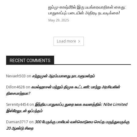
ஜம்மு-காஷ்மீரில் இரு பயங்கரவாதிகள் கைது:
பாதுகாப்புப் படையின் அதிரடி நடவடிக்கை!
May 29, 2025
Load more
RECENT COMMENTS
சற்றுமுன் ஆரம்பமானது நாடாளுமன்றம்
Nevaeh503
on
கமல்ஹாசன் மற்றும் திமுக கூட்டணி: மாற்று அரசியலின்
Dillon4628
on
திசைமாற்றமா?
இந்திய பாதுகாப்பு துறை உலக கவனத்தில்: Nibe Limited
Serenity4454
on
இஸ்ரேலுடன் ஒப்பந்தம்
300 பேருக்கு பாலியல் வன்கொடுமை செய்த மருத்துவருக்கு
Damian3717
on
20 ஆண்டு சிறை