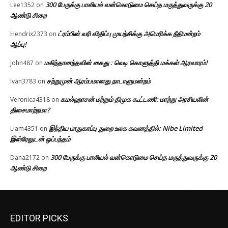
300 பேருக்கு பாலியல் வன்கொடுமை செய்த மருத்துவருக்கு 20
Lee1352
on
ஆண்டு சிறை
ட்ரம்பின் வரி விதிப்பு முயற்சிக்கு அமெரிக்க நீதிமன்றம்
Hendrix2373
on
ஆப்பு!
மகிந்தானந்தவின் கைது : வெடி கொளுத்தி மக்கள் ஆரவாரம்!
John487
on
சற்றுமுன் ஆரம்பமானது நாடாளுமன்றம்
Ivan3783
on
கமல்ஹாசன் மற்றும் திமுக கூட்டணி: மாற்று அரசியலின்
Veronica4318
on
திசைமாற்றமா?
இந்திய பாதுகாப்பு துறை உலக கவனத்தில்: Nibe Limited
Liam4351
on
இஸ்ரேலுடன் ஒப்பந்தம்
300 பேருக்கு பாலியல் வன்கொடுமை செய்த மருத்துவருக்கு 20
Dana2172
on
ஆண்டு சிறை
EDITOR PICKS