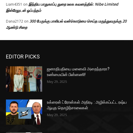
இந்திய பாதுகாப்பு துறை உலக கவனத்தில்: Nibe Limited
Liam4351
on
இஸ்ரேலுடன் ஒப்பந்தம்
300 பேருக்கு பாலியல் வன்கொடுமை செய்த மருத்துவருக்கு 20
Dana2172
on
ஆண்டு சிறை
EDITOR PICKS
ஜனாதிபதியை மனைவி அறைந்தாரா?
உண்மையின் பின்னணி!
May 29, 2025
உக்ரைன் ட்ரோன்கள் அதிரடி : அழிக்கப்பட்ட ரஷ்ய
ஆயுத தொழிற்சாலைகள்
May 29, 2025