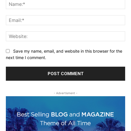
Na
Ema
Web
Save my name, email, and website in this browser for the
next time I comment.
- Advertisment -