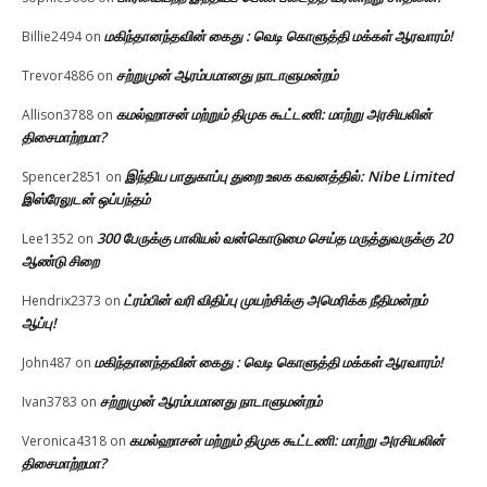
மகிந்தானந்தவின் கைது : வெடி கொளுத்தி மக்கள் ஆரவாரம்!
Billie2494
on
சற்றுமுன் ஆரம்பமானது நாடாளுமன்றம்
Trevor4886
on
கமல்ஹாசன் மற்றும் திமுக கூட்டணி: மாற்று அரசியலின்
Allison3788
on
திசைமாற்றமா?
இந்திய பாதுகாப்பு துறை உலக கவனத்தில்: Nibe Limited
Spencer2851
on
இஸ்ரேலுடன் ஒப்பந்தம்
300 பேருக்கு பாலியல் வன்கொடுமை செய்த மருத்துவருக்கு 20
Lee1352
on
ஆண்டு சிறை
ட்ரம்பின் வரி விதிப்பு முயற்சிக்கு அமெரிக்க நீதிமன்றம்
Hendrix2373
on
ஆப்பு!
மகிந்தானந்தவின் கைது : வெடி கொளுத்தி மக்கள் ஆரவாரம்!
John487
on
சற்றுமுன் ஆரம்பமானது நாடாளுமன்றம்
Ivan3783
on
கமல்ஹாசன் மற்றும் திமுக கூட்டணி: மாற்று அரசியலின்
Veronica4318
on
திசைமாற்றமா?