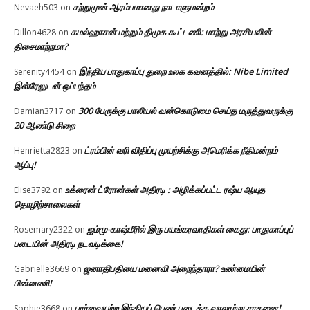
சற்றுமுன் ஆரம்பமானது நாடாளுமன்றம்
Nevaeh503
on
கமல்ஹாசன் மற்றும் திமுக கூட்டணி: மாற்று அரசியலின்
Dillon4628
on
திசைமாற்றமா?
இந்திய பாதுகாப்பு துறை உலக கவனத்தில்: Nibe Limited
Serenity4454
on
இஸ்ரேலுடன் ஒப்பந்தம்
300 பேருக்கு பாலியல் வன்கொடுமை செய்த மருத்துவருக்கு
Damian3717
on
20 ஆண்டு சிறை
ட்ரம்பின் வரி விதிப்பு முயற்சிக்கு அமெரிக்க நீதிமன்றம்
Henrietta2823
on
ஆப்பு!
உக்ரைன் ட்ரோன்கள் அதிரடி : அழிக்கப்பட்ட ரஷ்ய ஆயுத
Elise3792
on
தொழிற்சாலைகள்
ஜம்மு-காஷ்மீரில் இரு பயங்கரவாதிகள் கைது: பாதுகாப்புப்
Rosemary2322
on
படையின் அதிரடி நடவடிக்கை!
ஜனாதிபதியை மனைவி அறைந்தாரா? உண்மையின்
Gabrielle3669
on
பின்னணி!
பார்வையற்ற இந்தியப் பெண் படைத்த வரலாற்று சாதனை!
Sophie3668
on