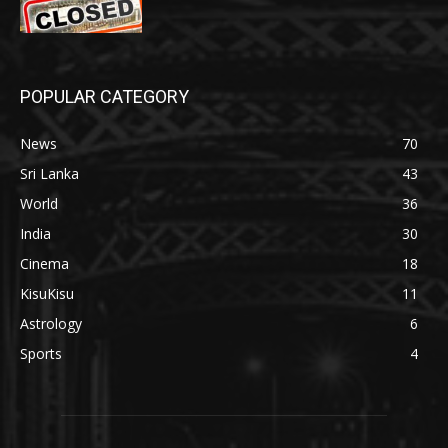
POPULAR CATEGORY
News
70
Sri Lanka
43
World
36
India
30
Cinema
18
KisuKisu
11
Astrology
6
Sports
4