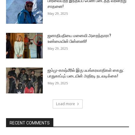
பார்வையற்ற இந்தியப் பெண் படைத்த வரலாற்று
சாதனை!
May 29, 2025
ஜனாதிபதியை மனைவி அறைந்தாரா?
உண்மையின் பின்னணி!
May 29, 2025
ஜம்மு-காஷ்மீரில் இரு பயங்கரவாதிகள் கைது:
பாதுகாப்புப் படையின் அதிரடி நடவடிக்கை!
May 29, 2025
Load more
RECENT COMMENTS