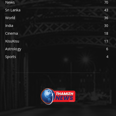
News
70
Sri Lanka
43
World
36
India
30
Cinema
18
KisuKisu
11
Astrology
6
Sports
4