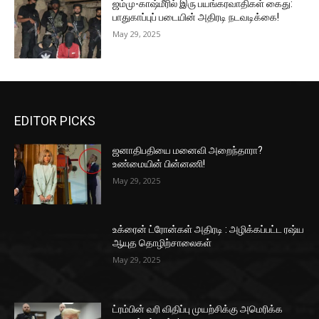
ஜம்மு-காஷ்மீரில் இரு பயங்கரவாதிகள் கைது:
பாதுகாப்புப் படையின் அதிரடி நடவடிக்கை!
May 29, 2025
EDITOR PICKS
ஜனாதிபதியை மனைவி அறைந்தாரா?
உண்மையின் பின்னணி!
May 29, 2025
உக்ரைன் ட்ரோன்கள் அதிரடி : அழிக்கப்பட்ட ரஷ்ய
ஆயுத தொழிற்சாலைகள்
May 29, 2025
ட்ரம்பின் வரி விதிப்பு முயற்சிக்கு அமெரிக்க